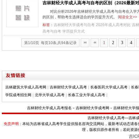
吉林财经大学成人高考与自考的区别（2026最新
对比分析2026年吉林财经大学成人高考与自考在入
的区别，帮助考生选择适合的学历提升方式。
阅读全文>>
标签：
吉林财经大学成考与自考
2026年成人高考对比
吉
高考与自考
学历提升方式
1
2
3
4
第1/10页 每页10条,共94条记录
吉林建筑大学成人高考网
|
吉林财经大学成人高考
|
长春医药大学成人高考
|
长春
学院成考招生网
|
北华大学成人高考
|
长春工业大学成人高考
|
-
-
吉林财经大学成人高考报名
吉林财经大学成考网
吉林财经大学
吉林财经大学成人高考—
吉林成人
免责声明：
本站为吉林省成人高考学生提供报名咨询交流网站，最新考试动态请各
理，版权归原作者所有；若此资源
吉IC