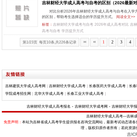
吉林财经大学成人高考与自考的区别（2026最新
对比分析2026年吉林财经大学成人高考与自考在入
的区别，帮助考生选择适合的学历提升方式。
阅读全文>>
标签：
吉林财经大学成考与自考
2026年成人高考对比
吉
高考与自考
学历提升方式
1
2
3
4
第1/23页 每页10条,共226条记录
吉林建筑大学成人高考网
|
吉林财经大学成人高考
|
长春医药大学成人高考
|
长春
学院成考招生网
|
北华大学成人高考
|
长春工业大学成人高考
|
-
-
吉林财经大学成人高考报名
吉林财经大学成考网
吉林财经大学
吉林财经大学成人高考—
吉林成人
免责声明：
本站为吉林省成人高考学生提供报名咨询交流网站，最新考试动态请各
理，版权归原作者所有；若此资源
吉IC